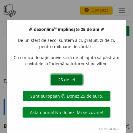
Donează
savings
®
®
🎉 dexonline
împlinește 25 de ani 🎉
caută
clear
search
De un sfert de secol suntem aici, gratuit, zi de zi,
opțiuni
pentru milioane de căutări.
Cu o mică donație aniversară ne-ați ajuta să păstrăm
cuvintele la îndemâna tuturor și pe viitor.
pronunție
(50)
volume_up
definiții (1)
Definiția cu ID-ul 972279:
Sinonime
BOX
s.
(SPORT)
pugilism, sportul cu mănuși, (rar)
Am donat deja.