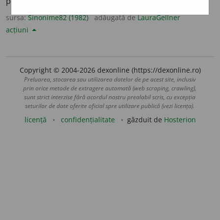
pugil
a
t, pugil
i
stică.
sursa:
Sinonime82 (1982)
adăugată de
LauraGellner
acțiuni
Copyright © 2004-2026 dexonline (https://dexonline.ro)
Preluarea, stocarea sau utilizarea datelor de pe acest site, inclusiv
prin orice metode de extragere automată (web scraping, crawling),
sunt strict interzise fără acordul nostru prealabil scris, cu excepția
seturilor de date oferite oficial spre utilizare publică (vezi licența).
licență
confidențialitate
găzduit de
Hosterion