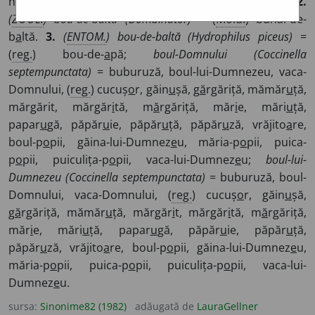
h
a
ucă, bîtlan-de-st
u
h, buhai-de-b
a
ltă, stîrc-de-no
a
pte.
2.
(
ZOOL.
) bou-de-baltă (Bombinator)
= (
Mold.
) buhai-de-
b
a
ltă.
3.
(
ENTOM.
) bou-de-baltă (Hydrophilus piceus)
=
(
reg.
) bou-de-
a
pă;
boul-Domnului (Coccinella
septempunctata)
= buburuză, boul-lui-Dumnezeu, vaca-
Domnului, (
reg.
) cucuș
o
r, găin
u
șă, g
ă
rgăriță, mămăr
u
ță,
mărgărit, mărgăr
i
tă, m
ă
rgăriță, măr
i
e, mări
u
ță,
papar
u
gă, păpăr
u
ie, păpăr
u
ță, păpăr
u
ză, vrăjito
a
re,
boul-p
o
pii, găina-lui-Dumnez
e
u, măria-p
o
pii, puica-
p
o
pii, puiculița-p
o
pii, vaca-lui-Dumnez
e
u;
boul-lui-
Dumnezeu (Coccinella septempunctata)
= buburuză, boul-
Domnului, vaca-Domnului, (
reg.
) cucuș
o
r, găin
u
șă,
g
ă
rgăriță, mămăr
u
ță, mărgăr
i
t, mărgăr
i
tă, m
ă
rgăriță,
măr
i
e, mări
u
ță, papar
u
gă, păpăr
u
ie, păpăr
u
ță,
păpăr
u
ză, vrăjito
a
re, boul-p
o
pii, găina-lui-Dumnez
e
u,
măria-p
o
pii, puica-p
o
pii, puiculița-p
o
pii, vaca-lui-
Dumnez
e
u.
sursa:
Sinonime82 (1982)
adăugată de
LauraGellner