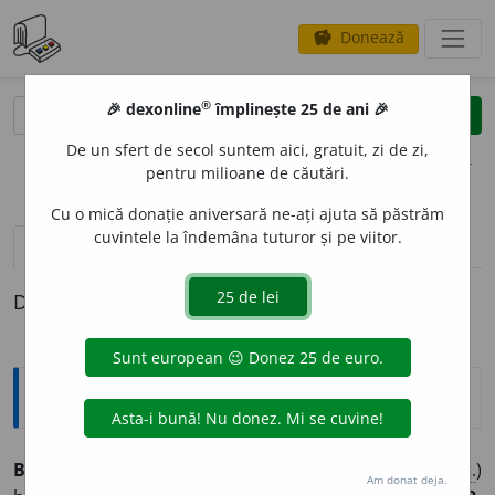
Donează
savings
®
®
🎉 dexonline
împlinește 25 de ani 🎉
caută
clear
search
De un sfert de secol suntem aici, gratuit, zi de zi,
opțiuni
pentru milioane de căutări.
Cu o mică donație aniversară ne-ați ajuta să păstrăm
cuvintele la îndemâna tuturor și pe viitor.
pronunție
(50)
volume_up
definiții (1)
Definiția cu ID-ul 972265:
Sinonime
BOU
s.
1.
(
ORNIT.
) bou-de-baltă (Botaurus stellaris)
= (
reg.
)
Am donat deja.