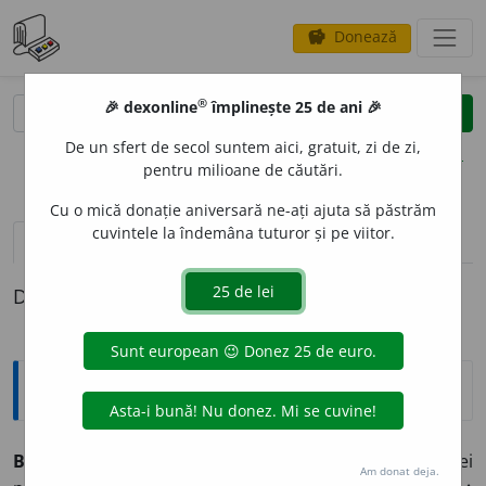
Donează
savings
®
®
🎉 dexonline
împlinește 25 de ani 🎉
caută
clear
search
De un sfert de secol suntem aici, gratuit, zi de zi,
opțiuni
pentru milioane de căutări.
Cu o mică donație aniversară ne-ați ajuta să păstrăm
cuvintele la îndemâna tuturor și pe viitor.
definiții (1)
Definiția cu ID-ul 363924:
Explicative DEX
BOS
A
J
s.n.
Proeminență regulată pe suprafața unei
Am donat deja.