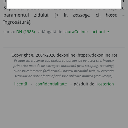
piese, care servește ca reazem pentru altă piesă. ♦
Suprafața pietrelor unei zidării, aflată în relief față de
paramentul zidului. [<
fr.
bossage,
cf.
bosse
–
îngroșătură].
sursa:
DN (1986)
adăugată de
LauraGellner
acțiuni
Copyright © 2004-2026 dexonline (https://dexonline.ro)
Preluarea, stocarea sau utilizarea datelor de pe acest site, inclusiv
prin orice metode de extragere automată (web scraping, crawling),
sunt strict interzise fără acordul nostru prealabil scris, cu excepția
seturilor de date oferite oficial spre utilizare publică (vezi licența).
licență
confidențialitate
găzduit de
Hosterion