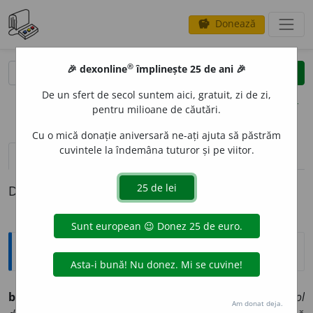
Donează
savings
®
®
🎉 dexonline
împlinește 25 de ani 🎉
caută
clear
search
De un sfert de secol suntem aici, gratuit, zi de zi,
opțiuni
pentru milioane de căutări.
Cu o mică donație aniversară ne-ați ajuta să păstrăm
cuvintele la îndemâna tuturor și pe viitor.
pronunție
(33)
volume_up
definiții (1)
Definiția cu ID-ul 787469:
Explicative DEX
bol
n.
1.
ceașcă mare fără mâner;
2.
conținutul ei:
un bol
Am donat deja.