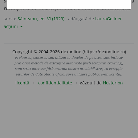
de lapte;
3.
un fel de hap gros;
bol alimentar,
massă
rotunjită ce formează pe limbă alimentele amestecate.
sursa:
Șăineanu, ed. VI (1929)
adăugată de
LauraGellner
acțiuni
Copyright © 2004-2026 dexonline (https://dexonline.ro)
Preluarea, stocarea sau utilizarea datelor de pe acest site, inclusiv
prin orice metode de extragere automată (web scraping, crawling),
sunt strict interzise fără acordul nostru prealabil scris, cu excepția
seturilor de date oferite oficial spre utilizare publică (vezi licența).
licență
confidențialitate
găzduit de
Hosterion