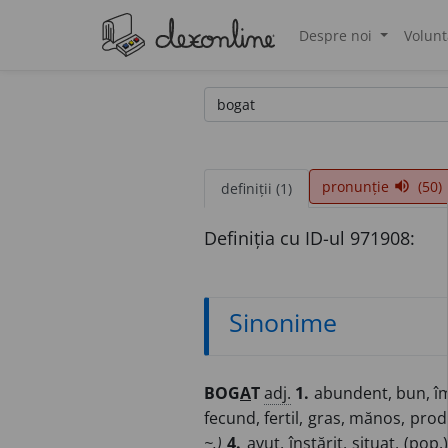
Despre noi
Volunt
®
pronunție
(50)
volume_up
definiții (1)
Definiția cu ID-ul 971908:
Sinonime
BOG
A
T
adj.
1.
abundent, bun, îm
fecund, fertil, gras, mănos, produ
~.)
4.
avut, înstărit, situat, (
pop.