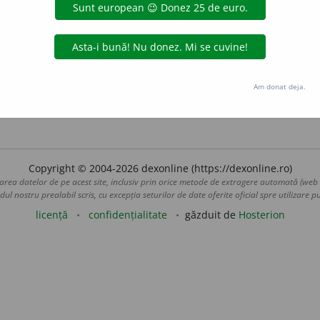
nstărit, pricopsit, (
pop.
și
depr.
) aj
u
ns.
(Om ~.)
6.
îmbelșu
ndestulat, (
fig.
) princi
a
r.
(O masă ~.)
8.
fastuos, grandios, 
ivr.
) magn
i
fic, (
fig.
) sclipit
o
r.
(Un alai ~; o nuntă ~.)
9.
luxos, pr
s
a
t.
(Flori ~.)
11.
des, îmbelșugat, învolt.
(Cu păr ~.)
12.
amplu,
xperiență ~.)
Am donat deja.
 de
LauraGellner
acțiuni
Copyright © 2004-2026 dexonline (https://dexonline.ro)
area datelor de pe acest site, inclusiv prin orice metode de extragere automată (web s
dul nostru prealabil scris, cu excepția seturilor de date oferite oficial spre utilizare pub
licență
confidențialitate
găzduit de
Hosterion