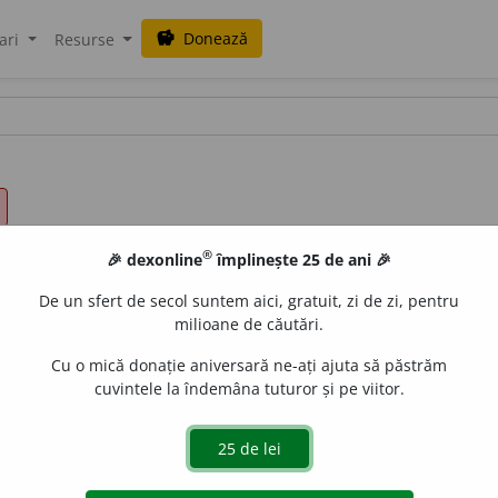
Donează
savings
ari
Resurse
®
🎉 dexonline
împlinește 25 de ani 🎉
De un sfert de secol suntem aici, gratuit, zi de zi, pentru
milioane de căutări.
Cu o mică donație aniversară ne-ați ajuta să păstrăm
cuvintele la îndemâna tuturor și pe viitor.
belșugat, îndestulat, mare, mănos, (
înv.
și
reg.
) belșug
o
s, 
ctiv, roditor, rodnic, (
înv.
) producăt
o
r, rod
i
t, rod
o
s, sp
o
rni
) chiab
u
r, cupr
i
ns, (
reg.
) băn
o
s, (
Transilv.
) găzd
a
c, (prin
Mu