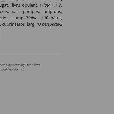
gat, (
livr.
) opul
e
nt.
(Viață ~.)
7.
luxos, mare, pompos, somptuos,
ețios, scump.
(Haine ~.)
10.
bătut,
 cuprinzător, larg.
(O perspectivă
craping, crawling), sunt strict
lică (vezi licența).