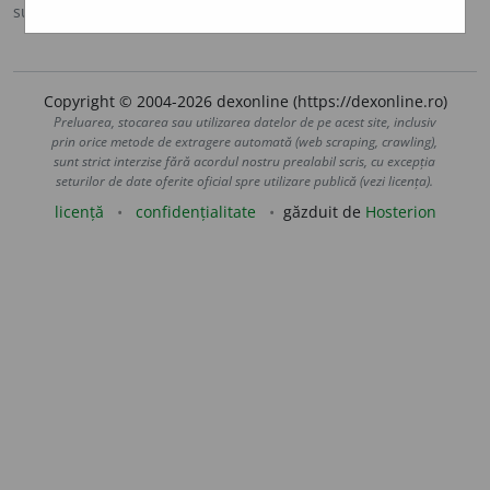
sursa:
DEX '09 (2009)
adăugată de
LauraGellner
acțiuni
Copyright © 2004-2026 dexonline (https://dexonline.ro)
Preluarea, stocarea sau utilizarea datelor de pe acest site, inclusiv
prin orice metode de extragere automată (web scraping, crawling),
sunt strict interzise fără acordul nostru prealabil scris, cu excepția
seturilor de date oferite oficial spre utilizare publică (vezi licența).
licență
confidențialitate
găzduit de
Hosterion