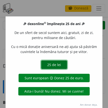
Donează
savings
®
®
🎉 dexonline
împlinește 25 de ani 🎉
caută
clear
search
De un sfert de secol suntem aici, gratuit, zi de zi,
opțiuni
pentru milioane de căutări.
Cu o mică donație aniversară ne-ați ajuta să păstrăm
cuvintele la îndemâna tuturor și pe viitor.
definiții (1)
Definiția cu ID-ul 835470:
Explicative DEX
BIZUN
I
E
s. f.
v.
vizunie.
Am donat deja.