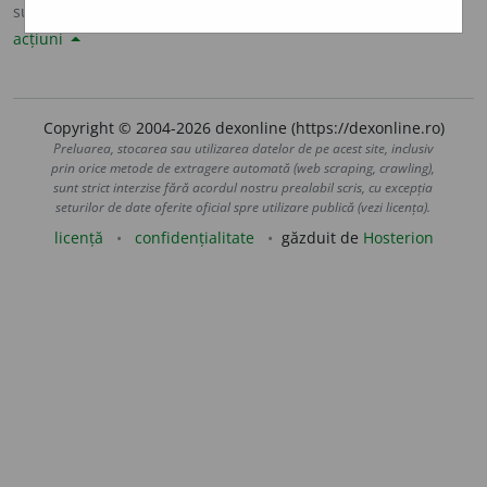
sursa:
Sinonime82 (1982)
adăugată de
LauraGellner
acțiuni
Copyright © 2004-2026 dexonline (https://dexonline.ro)
Preluarea, stocarea sau utilizarea datelor de pe acest site, inclusiv
prin orice metode de extragere automată (web scraping, crawling),
sunt strict interzise fără acordul nostru prealabil scris, cu excepția
seturilor de date oferite oficial spre utilizare publică (vezi licența).
licență
confidențialitate
găzduit de
Hosterion