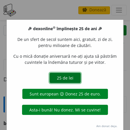
Donează
savings
®
®
🎉 dexonline
împlinește 25 de ani 🎉
caută
clear
search
De un sfert de secol suntem aici, gratuit, zi de zi,
opțiuni
pentru milioane de căutări.
Cu o mică donație aniversară ne-ați ajuta să păstrăm
cuvintele la îndemâna tuturor și pe viitor.
pronunție
(1)
volume_up
definiții (1)
Definiția cu ID-ul 971281:
Sinonime
biv
adj.
v.
EX. FOST.
Am donat deja.