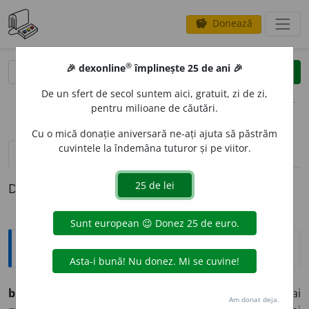
Donează
savings
®
®
🎉 dexonline
împlinește 25 de ani 🎉
caută
clear
search
De un sfert de secol suntem aici, gratuit, zi de zi,
opțiuni
pentru milioane de căutări.
Cu o mică donație aniversară ne-ați ajuta să păstrăm
cuvintele la îndemâna tuturor și pe viitor.
definiții (1)
Definiția cu ID-ul 787238:
Explicative DEX
biurou
n.
1.
masă de scris;
2.
localul unde lucrează mai
Am donat deja.