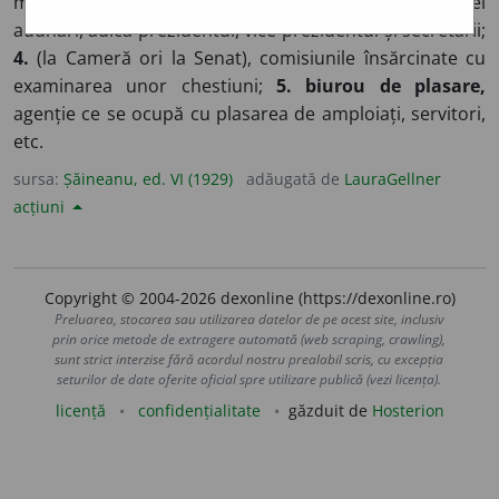
mulți funcționari;
3.
personalul unui biurou sau al unei
adunări, adică prezidentul, vice-prezidentul și secretarii;
4.
(la Cameră ori la Senat), comisiunile însărcinate cu
examinarea unor chestiuni;
5. biurou de plasare,
agenție ce se ocupă cu plasarea de amploiați, servitori,
etc.
sursa:
Șăineanu, ed. VI (1929)
adăugată de
LauraGellner
acțiuni
Copyright © 2004-2026 dexonline (https://dexonline.ro)
Preluarea, stocarea sau utilizarea datelor de pe acest site, inclusiv
prin orice metode de extragere automată (web scraping, crawling),
sunt strict interzise fără acordul nostru prealabil scris, cu excepția
seturilor de date oferite oficial spre utilizare publică (vezi licența).
licență
confidențialitate
găzduit de
Hosterion