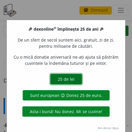
Donează
savings
®
®
🎉 dexonline
împlinește 25 de ani 🎉
caută
clear
search
De un sfert de secol suntem aici, gratuit, zi de zi,
opțiuni
pentru milioane de căutări.
Cu o mică donație aniversară ne-ați ajuta să păstrăm
cuvintele la îndemâna tuturor și pe viitor.
definiții (1)
Definiția cu ID-ul 989194:
Jargon
-BIU
„viață, vietate, existență”. ◊
gr.
bios
„viață” >
L.
sav.
-
Am donat deja.