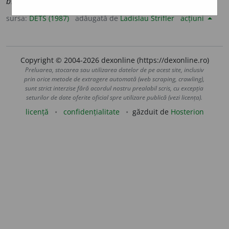
bium,
germ.
id.
>
rom.
-biu.
sursa:
DETS (1987)
adăugată de
Ladislau Strifler
acțiuni
Copyright © 2004-2026 dexonline (https://dexonline.ro)
Preluarea, stocarea sau utilizarea datelor de pe acest site, inclusiv
prin orice metode de extragere automată (web scraping, crawling),
sunt strict interzise fără acordul nostru prealabil scris, cu excepția
seturilor de date oferite oficial spre utilizare publică (vezi licența).
licență
confidențialitate
găzduit de
Hosterion