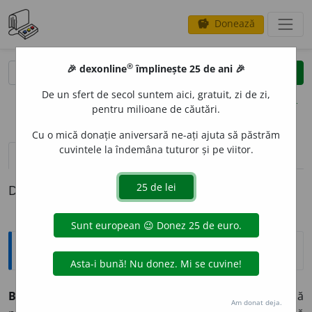
Donează
savings
®
®
🎉 dexonline
împlinește 25 de ani 🎉
caută
clear
search
De un sfert de secol suntem aici, gratuit, zi de zi,
opțiuni
pentru milioane de căutări.
Cu o mică donație aniversară ne-ați ajuta să păstrăm
cuvintele la îndemâna tuturor și pe viitor.
definiții (1)
Definiția cu ID-ul 835256:
Explicative DEX
BIPART
I
T, -Ă,
bipartiți, -te,
adj.
Care are sau implică două
Am donat deja.