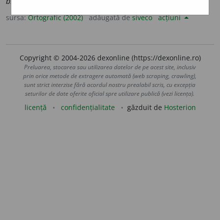
bimetal
i
ste
sursa:
Ortografic (2002)
adăugată de
siveco
acțiuni
Copyright © 2004-2026 dexonline (https://dexonline.ro)
Preluarea, stocarea sau utilizarea datelor de pe acest site, inclusiv
prin orice metode de extragere automată (web scraping, crawling),
sunt strict interzise fără acordul nostru prealabil scris, cu excepția
seturilor de date oferite oficial spre utilizare publică (vezi licența).
licență
confidențialitate
găzduit de
Hosterion