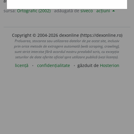
biciui
a
;
conj. prez. 3 sg. și pl.
biciui
a
scă
sursa:
Ortografic (2002)
adăugată de
siveco
acțiuni
Copyright © 2004-2026 dexonline (https://dexonline.ro)
Preluarea, stocarea sau utilizarea datelor de pe acest site, inclusiv
prin orice metode de extragere automată (web scraping, crawling),
sunt strict interzise fără acordul nostru prealabil scris, cu excepția
seturilor de date oferite oficial spre utilizare publică (vezi licența).
licență
confidențialitate
găzduit de
Hosterion