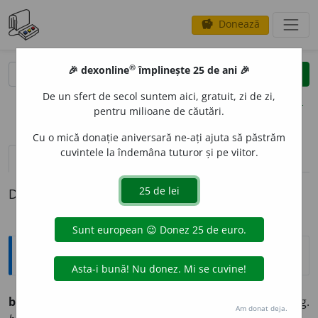
Donează
savings
®
®
🎉 dexonline
împlinește 25 de ani 🎉
caută
clear
search
De un sfert de secol suntem aici, gratuit, zi de zi,
opțiuni
pentru milioane de căutări.
Cu o mică donație aniversară ne-ați ajuta să păstrăm
cuvintele la îndemâna tuturor și pe viitor.
pronunție
(1)
volume_up
definiții (1)
Definiția cu ID-ul 227003:
Ortografice DOOM
biciu
i
vb., ind. prez. 1 sg. și 3 pl.
biciui
e
sc,
imperf. 3 sg.
Am donat deja.