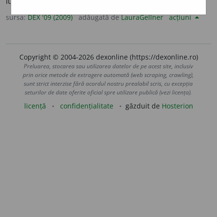
lua dracul, a o păți; a muri. – Din
țig.
benga.
sursa:
DEX '09 (2009)
adăugată de
LauraGellner
acțiuni
Copyright © 2004-2026 dexonline (https://dexonline.ro)
Preluarea, stocarea sau utilizarea datelor de pe acest site, inclusiv
prin orice metode de extragere automată (web scraping, crawling),
sunt strict interzise fără acordul nostru prealabil scris, cu excepția
seturilor de date oferite oficial spre utilizare publică (vezi licența).
licență
confidențialitate
găzduit de
Hosterion