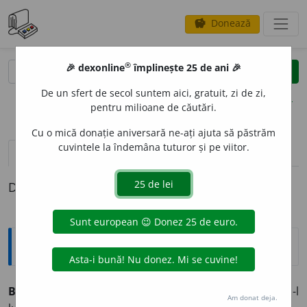
Donează
savings
®
®
🎉 dexonline
împlinește 25 de ani 🎉
caută
clear
search
De un sfert de secol suntem aici, gratuit, zi de zi,
opțiuni
pentru milioane de căutări.
Cu o mică donație aniversară ne-ați ajuta să păstrăm
cuvintele la îndemâna tuturor și pe viitor.
pronunție
(2)
volume_up
definiții (1)
Definiția cu ID-ul 834308:
Explicative DEX
B
E
NGA
s. m.
(
Fam.
; în
expr.
)
A-l lua benga
(pe cineva) = a-l
Am donat deja.