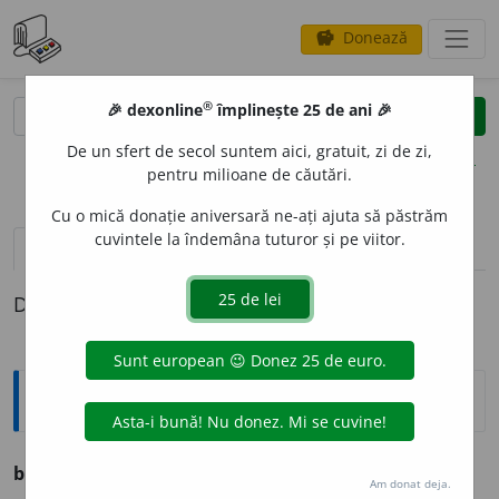
Donează
savings
®
®
🎉 dexonline
împlinește 25 de ani 🎉
caută
clear
search
De un sfert de secol suntem aici, gratuit, zi de zi,
opțiuni
pentru milioane de căutări.
Cu o mică donație aniversară ne-ați ajuta să păstrăm
cuvintele la îndemâna tuturor și pe viitor.
pronunție
(1)
volume_up
definiții (1)
Definiția cu ID-ul 1131284:
Ortografice DOOM
becisnic
Am donat deja.