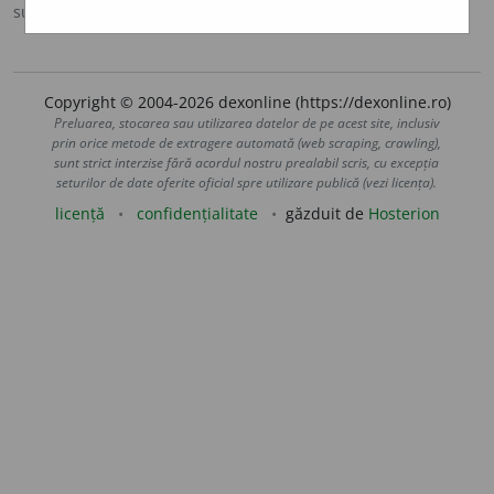
sursa:
MDO (1953)
adăugată de
Ladislau Strifler
acțiuni
Copyright © 2004-2026 dexonline (https://dexonline.ro)
Preluarea, stocarea sau utilizarea datelor de pe acest site, inclusiv
prin orice metode de extragere automată (web scraping, crawling),
sunt strict interzise fără acordul nostru prealabil scris, cu excepția
seturilor de date oferite oficial spre utilizare publică (vezi licența).
licență
confidențialitate
găzduit de
Hosterion