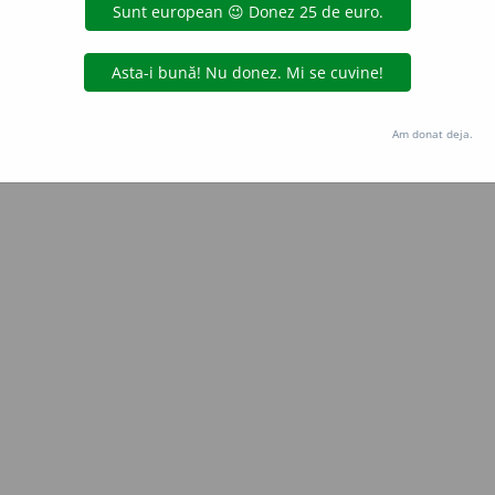
Copyright © 2004-2026 dexonline (https://dexonline.ro)
area datelor de pe acest site, inclusiv prin orice metode de extragere automată (web s
dul nostru prealabil scris, cu excepția seturilor de date oferite oficial spre utilizare pub
Am donat deja.
licență
confidențialitate
găzduit de
Hosterion