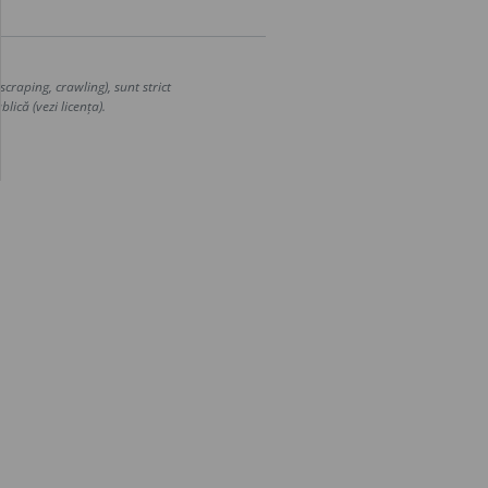
craping, crawling), sunt strict
lică (vezi licența).