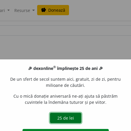
Donează
savings
ari
Resurse
®
🎉 dexonline
împlinește 25 de ani 🎉
De un sfert de secol suntem aici, gratuit, zi de zi, pentru
milioane de căutări.
Cu o mică donație aniversară ne-ați ajuta să păstrăm
cuvintele la îndemâna tuturor și pe viitor.
rculozei. [
Pr.
:
beceg
e
] –
Abr.
din bacile
B
[iliée] de
C
[almette]
LauraGellner
acțiuni