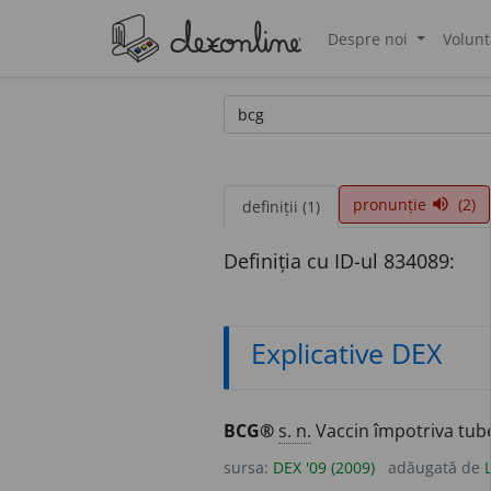
Despre noi
Volunt
®
pronunție
(2)
volume_up
definiții (1)
Definiția cu ID-ul 834089:
Explicative DEX
BCG®
s. n.
Vaccin împotriva tube
sursa:
DEX '09 (2009)
adăugată de