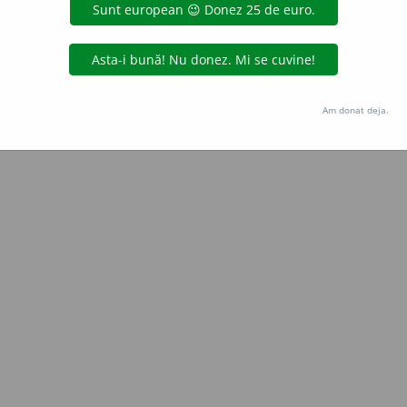
Copyright © 2004-2026 dexonline (https://dexonline.ro)
area datelor de pe acest site, inclusiv prin orice metode de extragere automată (web s
dul nostru prealabil scris, cu excepția seturilor de date oferite oficial spre utilizare pub
Am donat deja.
licență
confidențialitate
găzduit de
Hosterion