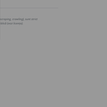
craping, crawling), sunt strict
lică (vezi licența).