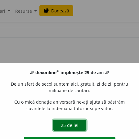
Donează
savings
ari
Resurse
®
🎉 dexonline
împlinește 25 de ani 🎉
De un sfert de secol suntem aici, gratuit, zi de zi, pentru
milioane de căutări.
Cu o mică donație aniversară ne-ați ajuta să păstrăm
cuvintele la îndemâna tuturor și pe viitor.
ubțire imprimată în culori.
2.
Basma (subțire și) colorată. –
LauraGellner
acțiuni