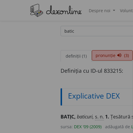
Despre noi
Volunt
®
pronunție
(3)
volume_up
definiții (1)
Definiția cu ID-ul 833215:
Explicative DEX
BAT
I
C,
baticuri,
s. n.
1.
Țesătură s
sursa:
DEX '09 (2009)
adăugată de