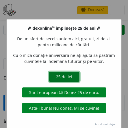
Donează
savings
®
®
🎉 dexonline
împlinește 25 de ani 🎉
caută
clear
search
De un sfert de secol suntem aici, gratuit, zi de zi,
opțiuni
pentru milioane de căutări.
Cu o mică donație aniversară ne-ați ajuta să păstrăm
cuvintele la îndemâna tuturor și pe viitor.
pronunție
(23)
volume_up
definiții (1)
Definiția cu ID-ul 1131201:
Ortografice DOOM
baraj
,
pl.
baraje
Am donat deja.