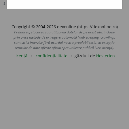
sursa:
MDO (1953)
adăugată de
Ladislau Strifler
acțiuni
Copyright © 2004-2026 dexonline (https://dexonline.ro)
Preluarea, stocarea sau utilizarea datelor de pe acest site, inclusiv
prin orice metode de extragere automată (web scraping, crawling),
sunt strict interzise fără acordul nostru prealabil scris, cu excepția
seturilor de date oferite oficial spre utilizare publică (vezi licența).
licență
confidențialitate
găzduit de
Hosterion