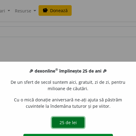
Donează
savings
ari
Resurse
®
🎉 dexonline
împlinește 25 de ani 🎉
De un sfert de secol suntem aici, gratuit, zi de zi, pentru
milioane de căutări.
Cu o mică donație aniversară ne-ați ajuta să păstrăm
cuvintele la îndemâna tuturor și pe viitor.
de
siveco
acțiuni