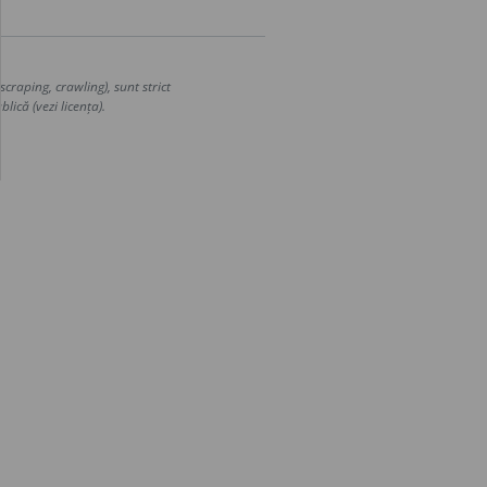
craping, crawling), sunt strict
lică (vezi licența).