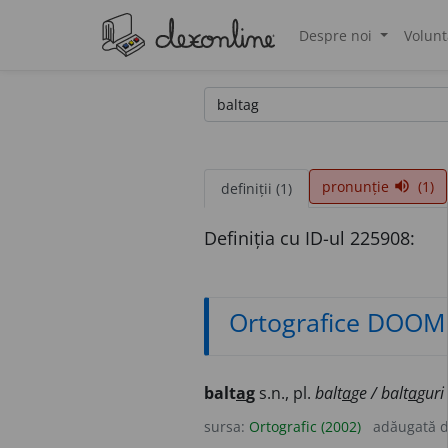
Despre noi
Volunt
®
pronunție
(1)
volume_up
definiții (1)
Definiția cu ID-ul 225908:
Ortografice DOOM
balt
a
g
s.n., pl.
balt
a
ge / balt
a
guri
sursa:
Ortografic (2002)
adăugată 