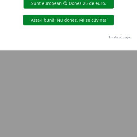
Copyright © 2004-2026 dexonline (https://dexonline.ro)
area datelor de pe acest site, inclusiv prin orice metode de extragere automată (web s
dul nostru prealabil scris, cu excepția seturilor de date oferite oficial spre utilizare pub
Am donat deja.
licență
confidențialitate
găzduit de
Hosterion