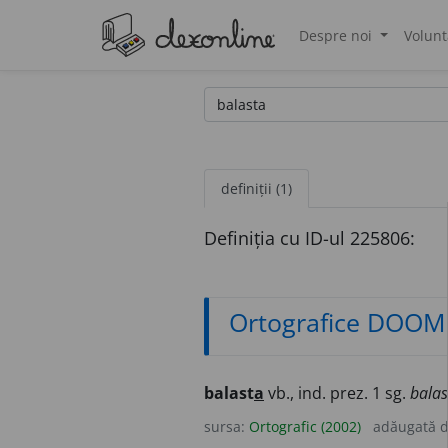
Despre noi
Volunt
®
definiții (1)
Definiția cu ID-ul 225806:
Ortografice DOOM
balast
a
vb., ind. prez. 1 sg.
balas
sursa:
Ortografic (2002)
adăugată 