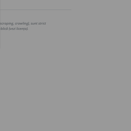
craping, crawling), sunt strict
lică (vezi licența).