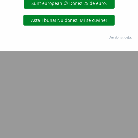
Copyright © 2004-2026 dexonline (https://dexonline.ro)
area datelor de pe acest site, inclusiv prin orice metode de extragere automată (web s
dul nostru prealabil scris, cu excepția seturilor de date oferite oficial spre utilizare pub
Am donat deja.
licență
confidențialitate
găzduit de
Hosterion