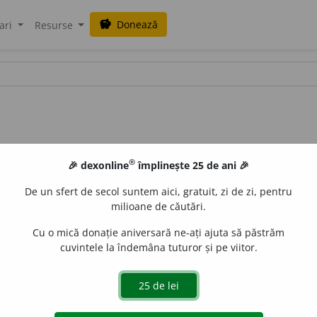
Donează
savings
ari
Resurse
®
🎉 dexonline
împlinește 25 de ani 🎉
De un sfert de secol suntem aici, gratuit, zi de zi, pentru
milioane de căutări.
Cu o mică donație aniversară ne-ați ajuta să păstrăm
cuvintele la îndemâna tuturor și pe viitor.
t
e
z,
3 sg. și pl.
balaste
a
ză
de
siveco
acțiuni