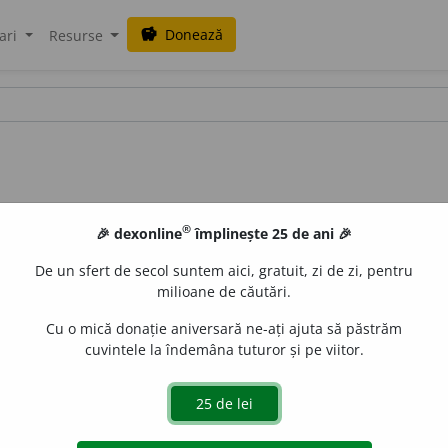
Donează
savings
ari
Resurse
®
🎉 dexonline
împlinește 25 de ani 🎉
De un sfert de secol suntem aici, gratuit, zi de zi, pentru
milioane de căutări.
Cu o mică donație aniversară ne-ați ajuta să păstrăm
cuvintele la îndemâna tuturor și pe viitor.
nei stîne.)
 de
LauraGellner
acțiuni