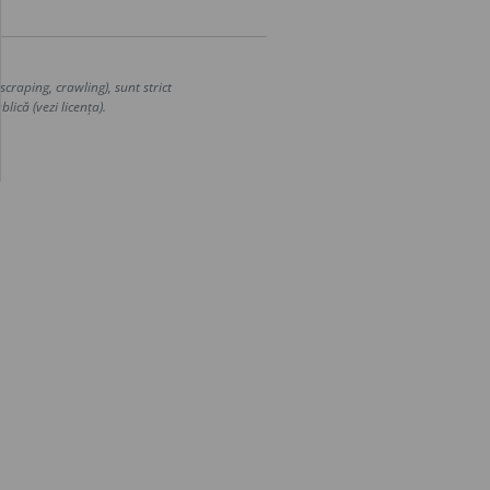
craping, crawling), sunt strict
lică (vezi licența).