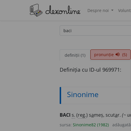
Despre noi
Volunt
®
pronunție
(5)
volume_up
definiții (1)
Definiția cu ID-ul 969971:
Sinonime
BACI
s.
(
reg.
) s
a
meș, scut
a
r.
(~ u
sursa:
Sinonime82 (1982)
adăugată