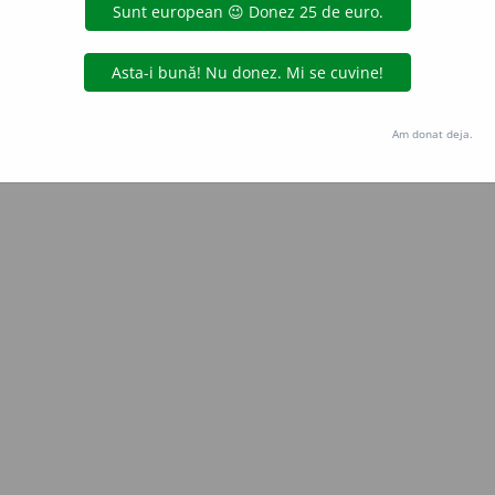
Copyright © 2004-2026 dexonline (https://dexonline.ro)
area datelor de pe acest site, inclusiv prin orice metode de extragere automată (web s
dul nostru prealabil scris, cu excepția seturilor de date oferite oficial spre utilizare pub
Am donat deja.
licență
confidențialitate
găzduit de
Hosterion