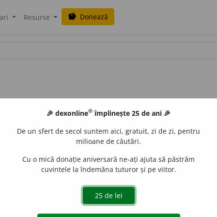
Donează
savings
ari
Resurse
®
🎉 dexonline
împlinește 25 de ani 🎉
De un sfert de secol suntem aici, gratuit, zi de zi, pentru
milioane de căutări.
Cu o mică donație aniversară ne-ați ajuta să păstrăm
cuvintele la îndemâna tuturor și pe viitor.
dj.
Albastru-deschis; bleu.
2.
S. n.
Culoare azurie (
1
). –
Azur
LauraGellner
acțiuni