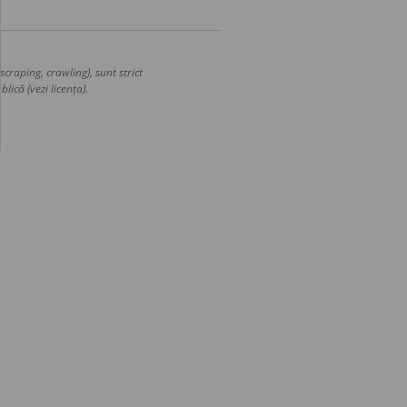
craping, crawling), sunt strict
lică (vezi licența).