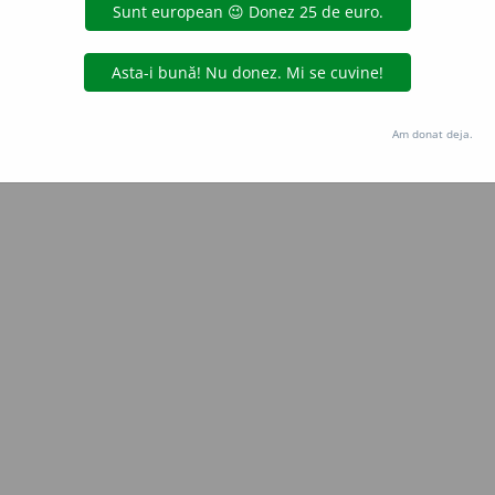
Copyright © 2004-2026 dexonline (https://dexonline.ro)
area datelor de pe acest site, inclusiv prin orice metode de extragere automată (web s
dul nostru prealabil scris, cu excepția seturilor de date oferite oficial spre utilizare pub
Am donat deja.
licență
confidențialitate
găzduit de
Hosterion