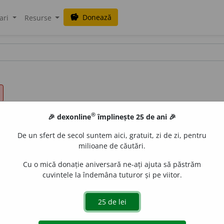
Donează
savings
ari
Resurse
®
🎉 dexonline
împlinește 25 de ani 🎉
De un sfert de secol suntem aici, gratuit, zi de zi, pentru
milioane de căutări.
Cu o mică donație aniversară ne-ați ajuta să păstrăm
cuvintele la îndemâna tuturor și pe viitor.
dislau Strifler
acțiuni