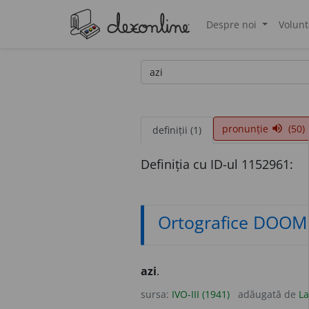
Despre noi
Volunt
®
pronunție
(50)
volume_up
definiții (1)
Definiția cu ID-ul 1152961:
Ortografice DOOM
azi
.
sursa:
IVO-III (1941)
adăugată de
La