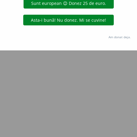
Copyright © 2004-2026 dexonline (https://dexonline.ro)
area datelor de pe acest site, inclusiv prin orice metode de extragere automată (web s
dul nostru prealabil scris, cu excepția seturilor de date oferite oficial spre utilizare pub
Am donat deja.
licență
confidențialitate
găzduit de
Hosterion