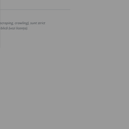
craping, crawling), sunt strict
lică (vezi licența).