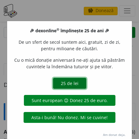
Donează
savings
®
®
🎉 dexonline
împlinește 25 de ani 🎉
caută
clear
search
De un sfert de secol suntem aici, gratuit, zi de zi,
opțiuni
pentru milioane de căutări.
Cu o mică donație aniversară ne-ați ajuta să păstrăm
cuvintele la îndemâna tuturor și pe viitor.
pronunție
(50)
volume_up
definiții (1)
Definiția cu ID-ul 832240:
Explicative DEX
AV
A
RIE,
avarii,
s. f.
Stricăciune, deteriorare (însemnată)
Am donat deja.