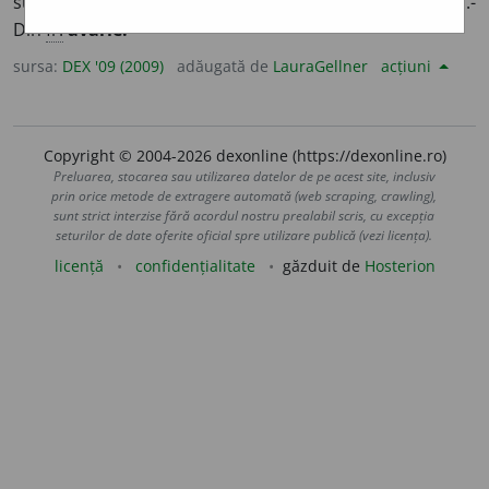
suferită de o navă, de o mașină, de o construcție etc.-
Din
fr.
avarie.
sursa:
DEX '09 (2009)
adăugată de
LauraGellner
acțiuni
Copyright © 2004-2026 dexonline (https://dexonline.ro)
Preluarea, stocarea sau utilizarea datelor de pe acest site, inclusiv
prin orice metode de extragere automată (web scraping, crawling),
sunt strict interzise fără acordul nostru prealabil scris, cu excepția
seturilor de date oferite oficial spre utilizare publică (vezi licența).
licență
confidențialitate
găzduit de
Hosterion