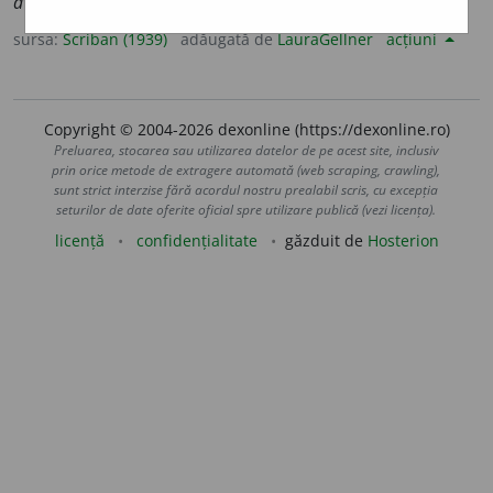
avantajat.
sursa:
Scriban (1939)
adăugată de
LauraGellner
acțiuni
Copyright © 2004-2026 dexonline (https://dexonline.ro)
Preluarea, stocarea sau utilizarea datelor de pe acest site, inclusiv
prin orice metode de extragere automată (web scraping, crawling),
sunt strict interzise fără acordul nostru prealabil scris, cu excepția
seturilor de date oferite oficial spre utilizare publică (vezi licența).
licență
confidențialitate
găzduit de
Hosterion