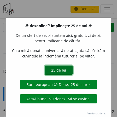
Donează
savings
®
®
🎉 dexonline
împlinește 25 de ani 🎉
caută
clear
search
De un sfert de secol suntem aici, gratuit, zi de zi,
opțiuni
pentru milioane de căutări.
Cu o mică donație aniversară ne-ați ajuta să păstrăm
cuvintele la îndemâna tuturor și pe viitor.
pronunție
(1)
volume_up
definiții (1)
Definiția cu ID-ul 565505:
Explicative DEX
*avantajéz
v. tr. (fr.
avantager
). Daŭ avantaje:
natura l-a
Am donat deja.