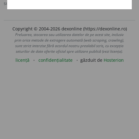
sursa:
Ortografic (2002)
adăugată de
siveco
acțiuni
Copyright © 2004-2026 dexonline (https://dexonline.ro)
Preluarea, stocarea sau utilizarea datelor de pe acest site, inclusiv
prin orice metode de extragere automată (web scraping, crawling),
sunt strict interzise fără acordul nostru prealabil scris, cu excepția
seturilor de date oferite oficial spre utilizare publică (vezi licența).
licență
confidențialitate
găzduit de
Hosterion