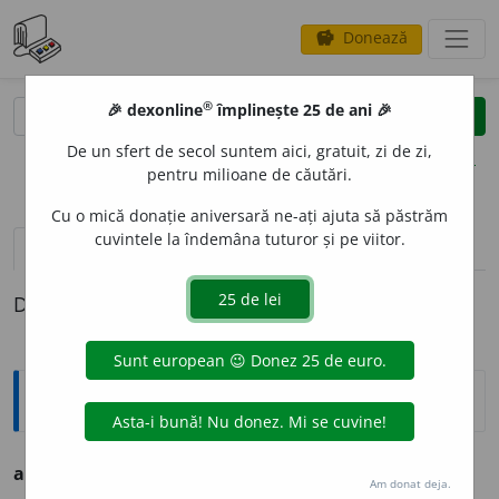
Donează
savings
®
®
🎉 dexonline
împlinește 25 de ani 🎉
caută
clear
search
De un sfert de secol suntem aici, gratuit, zi de zi,
opțiuni
pentru milioane de căutări.
Cu o mică donație aniversară ne-ați ajuta să păstrăm
cuvintele la îndemâna tuturor și pe viitor.
definiții (1)
Definiția cu ID-ul 225074:
Ortografice DOOM
autocontempl
a
vb. → contempla
Am donat deja.