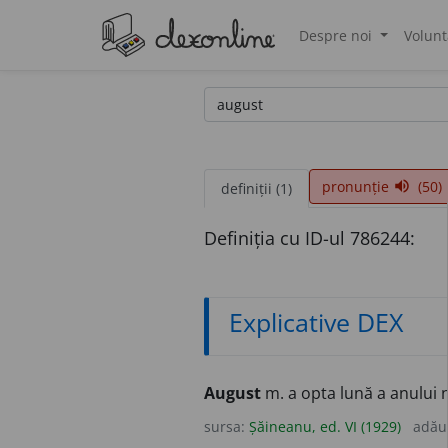
Despre noi
Volunt
®
pronunție
(50)
volume_up
definiții (1)
Definiția cu ID-ul 786244:
Explicative DEX
August
m. a opta lună a anului
sursa:
Șăineanu, ed. VI (1929)
adău