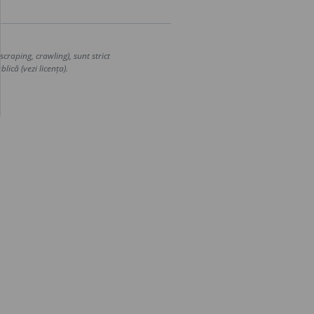
craping, crawling), sunt strict
lică (vezi licența).