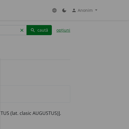
Anonim
language
dark_mode
person
caută
opțiuni
clear
search
TUS (lat. clasic AUGUSTUS)].