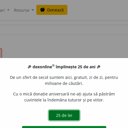
Donează
savings
ari
Resurse
®
🎉 dexonline
împlinește 25 de ani 🎉
De un sfert de secol suntem aici, gratuit, zi de zi, pentru
milioane de căutări.
Cu o mică donație aniversară ne-ați ajuta să păstrăm
cuvintele la îndemâna tuturor și pe viitor.
 numită de popor
Gustar.
[Tr. (Abrud)
Agust
= lat. pop. AGUS
gată de
LauraGellner
acțiuni