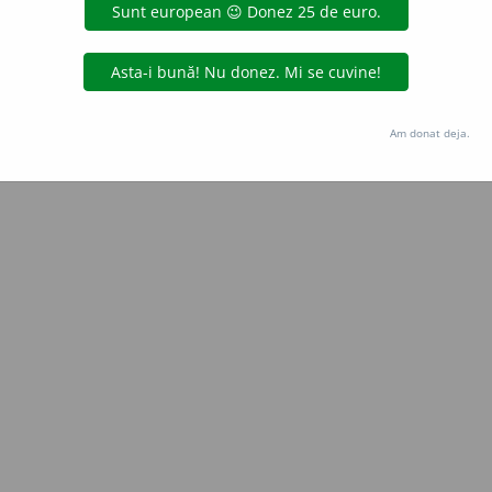
Copyright © 2004-2026 dexonline (https://dexonline.ro)
area datelor de pe acest site, inclusiv prin orice metode de extragere automată (web s
dul nostru prealabil scris, cu excepția seturilor de date oferite oficial spre utilizare pub
Am donat deja.
licență
confidențialitate
găzduit de
Hosterion