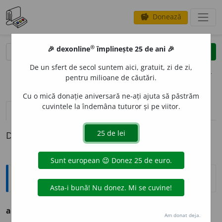
Donează
savings
®
®
🎉 dexonline
împlinește 25 de ani 🎉
caută
clear
search
De un sfert de secol suntem aici, gratuit, zi de zi,
opțiuni
pentru milioane de căutări.
Cu o mică donație aniversară ne-ați ajuta să păstrăm
cuvintele la îndemâna tuturor și pe viitor.
pronunție
(50)
volume_up
definiții (1)
Definiția cu ID-ul 969666:
Sinonime
aug
u
r
s.
v.
PIAZĂ. PREVESTIRE. SEMN.
Am donat deja.