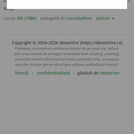
radiodifuziune și televiziune. [
Cf.
lat.
audio
– aud,
video
–
văd].
sursa:
DN (1986)
adăugată de
LauraGellner
acțiuni
Copyright © 2004-2026 dexonline (https://dexonline.ro)
Preluarea, stocarea sau utilizarea datelor de pe acest site, inclusiv
prin orice metode de extragere automată (web scraping, crawling),
sunt strict interzise fără acordul nostru prealabil scris, cu excepția
seturilor de date oferite oficial spre utilizare publică (vezi licența).
licență
confidențialitate
găzduit de
Hosterion