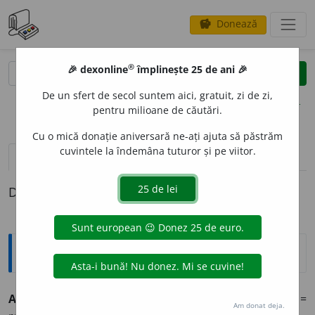
Donează
savings
®
®
🎉 dexonline
împlinește 25 de ani 🎉
caută
clear
search
De un sfert de secol suntem aici, gratuit, zi de zi,
opțiuni
pentru milioane de căutări.
Cu o mică donație aniversară ne-ați ajuta să păstrăm
cuvintele la îndemâna tuturor și pe viitor.
definiții (1)
Definiția cu ID-ul 394998:
Explicative DEX
AUDIOV
I
DEO
adj.invar. Mijloace de informare audiovideo
=
Am donat deja.