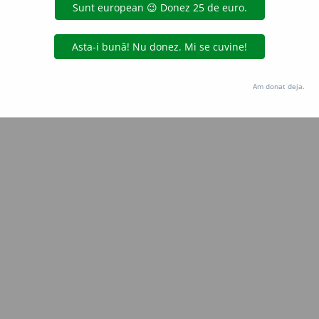
aGellner
acțiuni
Copyright © 2004-2026 dexonline (https://dexonline.ro)
area datelor de pe acest site, inclusiv prin orice metode de extragere automată (web s
Am donat deja.
dul nostru prealabil scris, cu excepția seturilor de date oferite oficial spre utilizare pub
licență
confidențialitate
găzduit de
Hosterion