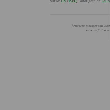
sursa:
DN (1986)
adăugată de
Laur
Preluarea, stocarea sau utiliz
interzise fără acor