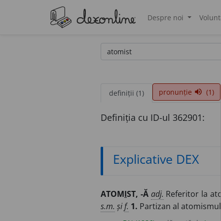
Despre noi
Volunt
®
pronunție
(1)
volume_up
definiții (1)
Definiția cu ID-ul 362901:
Explicative DEX
ATOM
I
ST, -Ă
adj.
Referitor la a
s.m.
și
f.
1.
Partizan al atomismul