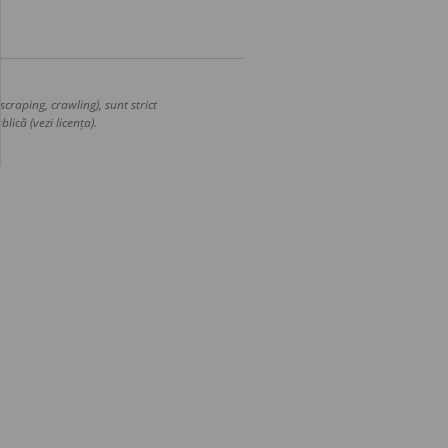
craping, crawling), sunt strict
lică (vezi licența).