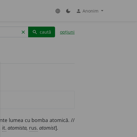
Anonim
language
dark_mode
person
caută
opțiuni
clear
search
mînte lumea cu bomba atomică. //
,
it.
atomista,
rus.
atomist
].