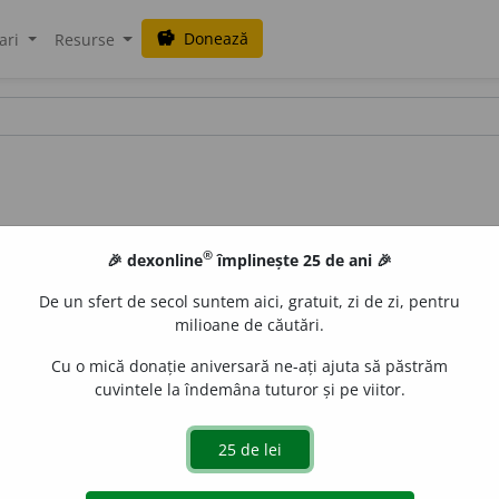
Donează
savings
ari
Resurse
®
🎉 dexonline
împlinește 25 de ani 🎉
De un sfert de secol suntem aici, gratuit, zi de zi, pentru
milioane de căutări.
Cu o mică donație aniversară ne-ați ajuta să păstrăm
cuvintele la îndemâna tuturor și pe viitor.
tomism; propriu atomismului; (
peior.
) care tinde să înspăi
ui.
2.
Savant care se ocupă de fizica atomică. [
Cf.
fr.
atomiste