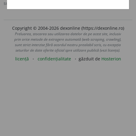
sursa:
IVO-III (1941)
adăugată de
Ladislau Strifler
acțiuni
Copyright © 2004-2026 dexonline (https://dexonline.ro)
Preluarea, stocarea sau utilizarea datelor de pe acest site, inclusiv
prin orice metode de extragere automată (web scraping, crawling),
sunt strict interzise fără acordul nostru prealabil scris, cu excepția
seturilor de date oferite oficial spre utilizare publică (vezi licența).
licență
confidențialitate
găzduit de
Hosterion