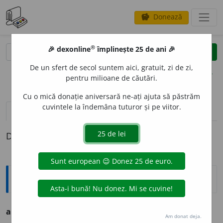
Donează
savings
®
®
🎉 dexonline
împlinește 25 de ani 🎉
caută
clear
search
De un sfert de secol suntem aici, gratuit, zi de zi,
opțiuni
pentru milioane de căutări.
Cu o mică donație aniversară ne-ați ajuta să păstrăm
cuvintele la îndemâna tuturor și pe viitor.
pronunție
(50)
volume_up
definiții (1)
Definiția cu ID-ul 1152900:
Ortografice DOOM
atelier
.
Am donat deja.