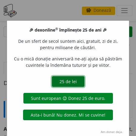
Donează
savings
®
®
🎉 dexonline
împlinește 25 de ani 🎉
caută
clear
search
De un sfert de secol suntem aici, gratuit, zi de zi,
opțiuni
pentru milioane de căutări.
Cu o mică donație aniversară ne-ați ajuta să păstrăm
cuvintele la îndemâna tuturor și pe viitor.
pronunție
(2)
volume_up
definiții (1)
Definiția cu ID-ul 29497:
Explicative DEX
ASUPR
I
T, -Ă,
asupriți, -te,
adj.
,
s. m.
și
f.
(Om) prigonit,
Am donat deja.