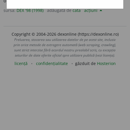
oprimat, împilat; (
impr.
) (om) chinuit. –
V.
asupri.
sursa:
DEX '98 (1998)
adăugată de
cata
acțiuni
Copyright © 2004-2026 dexonline (https://dexonline.ro)
Preluarea, stocarea sau utilizarea datelor de pe acest site, inclusiv
prin orice metode de extragere automată (web scraping, crawling),
sunt strict interzise fără acordul nostru prealabil scris, cu excepția
seturilor de date oferite oficial spre utilizare publică (vezi licența).
licență
confidențialitate
găzduit de
Hosterion