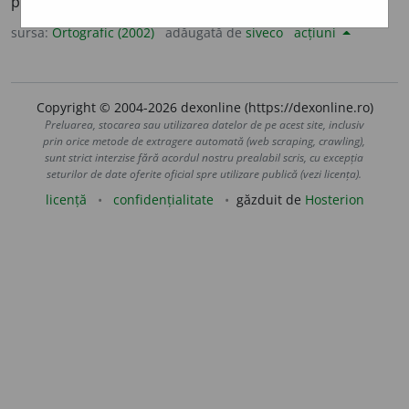
pl.
asoci
a
te
sursa:
Ortografic (2002)
adăugată de
siveco
acțiuni
Copyright © 2004-2026 dexonline (https://dexonline.ro)
Preluarea, stocarea sau utilizarea datelor de pe acest site, inclusiv
prin orice metode de extragere automată (web scraping, crawling),
sunt strict interzise fără acordul nostru prealabil scris, cu excepția
seturilor de date oferite oficial spre utilizare publică (vezi licența).
licență
confidențialitate
găzduit de
Hosterion