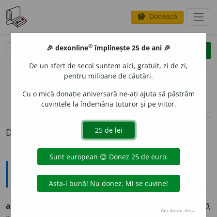
Donează
savings
®
®
🎉 dexonline
împlinește 25 de ani 🎉
caută
clear
search
De un sfert de secol suntem aici, gratuit, zi de zi,
opțiuni
pentru milioane de căutări.
Cu o mică donație aniversară ne-ați ajuta să păstrăm
cuvintele la îndemâna tuturor și pe viitor.
pronunție
(50)
volume_up
definiții (1)
Definiția cu ID-ul 224450:
Ortografice DOOM
asoci
a
t
s. m., adj. m. (sil.
-ci-at
), pl.
asoci
a
ți;
f. sg.
asoci
a
tă,
Am donat deja.