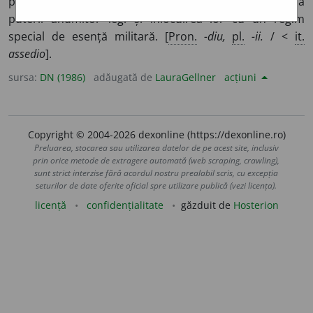
pentru a-l cuceri. ◊
Stare de asediu
= suspendare a
puterii anumitor legi și înlocuirea lor cu un regim
special de esență militară. [
Pron.
-diu,
pl.
-ii.
/ <
it.
assedio
].
sursa:
DN (1986)
adăugată de
LauraGellner
acțiuni
Copyright © 2004-2026 dexonline (https://dexonline.ro)
Preluarea, stocarea sau utilizarea datelor de pe acest site, inclusiv
prin orice metode de extragere automată (web scraping, crawling),
sunt strict interzise fără acordul nostru prealabil scris, cu excepția
seturilor de date oferite oficial spre utilizare publică (vezi licența).
licență
confidențialitate
găzduit de
Hosterion