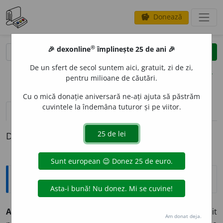
Donează
savings
®
®
🎉 dexonline
împlinește 25 de ani 🎉
caută
clear
search
De un sfert de secol suntem aici, gratuit, zi de zi,
opțiuni
pentru milioane de căutări.
Cu o mică donație aniversară ne-ați ajuta să păstrăm
cuvintele la îndemâna tuturor și pe viitor.
pronunție
(36)
volume_up
definiții (1)
Definiția cu ID-ul 394793:
Explicative DEX
AS
E
DIU
s.n.
Împresurare cu armată a unui loc întărit
Am donat deja.