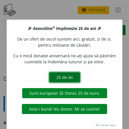
Donează
savings
®
®
🎉 dexonline
împlinește 25 de ani 🎉
caută
clear
search
De un sfert de secol suntem aici, gratuit, zi de zi,
opțiuni
pentru milioane de căutări.
Cu o mică donație aniversară ne-ați ajuta să păstrăm
cuvintele la îndemâna tuturor și pe viitor.
definiții (1)
Definiția cu ID-ul 969027:
Sinonime
arvan
i
t
s.
,
adj.
v.
ALBANEZ.
Am donat deja.