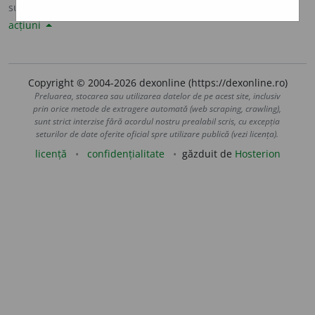
sursa:
Sinonime82 (1982)
adăugată de
LauraGellner
acțiuni
Copyright © 2004-2026 dexonline (https://dexonline.ro)
Preluarea, stocarea sau utilizarea datelor de pe acest site, inclusiv
prin orice metode de extragere automată (web scraping, crawling),
sunt strict interzise fără acordul nostru prealabil scris, cu excepția
seturilor de date oferite oficial spre utilizare publică (vezi licența).
licență
confidențialitate
găzduit de
Hosterion