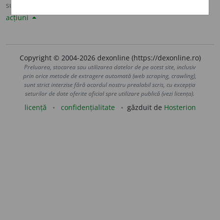
sursa:
Sinonime82 (1982)
adăugată de
LauraGellner
acțiuni
Copyright © 2004-2026 dexonline (https://dexonline.ro)
Preluarea, stocarea sau utilizarea datelor de pe acest site, inclusiv
prin orice metode de extragere automată (web scraping, crawling),
sunt strict interzise fără acordul nostru prealabil scris, cu excepția
seturilor de date oferite oficial spre utilizare publică (vezi licența).
licență
confidențialitate
găzduit de
Hosterion