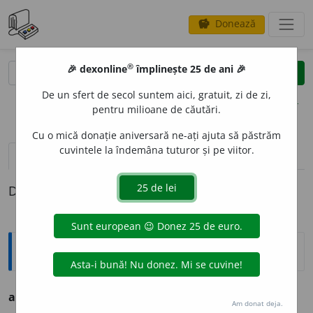
Donează
savings
®
®
🎉 dexonline
împlinește 25 de ani 🎉
caută
clear
search
De un sfert de secol suntem aici, gratuit, zi de zi,
opțiuni
pentru milioane de căutări.
Cu o mică donație aniversară ne-ați ajuta să păstrăm
cuvintele la îndemâna tuturor și pe viitor.
definiții (1)
Definiția cu ID-ul 969005:
Sinonime
art
i
g
s.
v.
CIOZVÎRTĂ. HALCĂ. HARTAN.
Am donat deja.