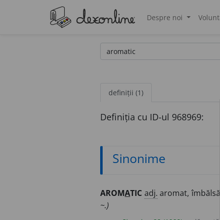
Despre noi
Volunt
®
definiții (1)
Definiția cu ID-ul 968969:
Sinonime
AROM
A
TIC
adj.
aromat, îmbălsăm
~.)