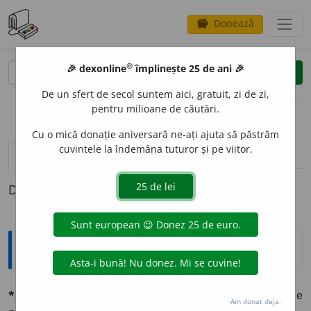
Donează
savings
®
®
🎉 dexonline
împlinește 25 de ani 🎉
caută
clear
search
De un sfert de secol suntem aici, gratuit, zi de zi,
opțiuni
pentru milioane de căutări.
Cu o mică donație aniversară ne-ați ajuta să păstrăm
cuvintele la îndemâna tuturor și pe viitor.
definiții (1)
Definiția cu ID-ul 564680:
Explicative DEX
*aromátic, -ă
adj. (vgr.
aromatikós
). Care miroase
Am donat deja.