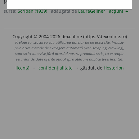
plăcut. S. n. Mirodenie, plantă aromatică.
sursa:
Scriban (1939)
adăugată de
LauraGellner
acțiuni
Copyright © 2004-2026 dexonline (https://dexonline.ro)
Preluarea, stocarea sau utilizarea datelor de pe acest site, inclusiv
prin orice metode de extragere automată (web scraping, crawling),
sunt strict interzise fără acordul nostru prealabil scris, cu excepția
seturilor de date oferite oficial spre utilizare publică (vezi licența).
licență
confidențialitate
găzduit de
Hosterion