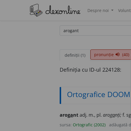
Despre noi
Volunt
®
pronunție
(40)
volume_up
definiții (1)
Definiția cu ID-ul 224128:
Ortografice DOOM
arog
a
nt
adj. m., pl.
arog
a
nți;
f. s
sursa:
Ortografic (2002)
adăugată 