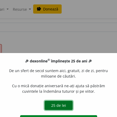
Donează
savings
ari
Resurse
®
🎉 dexonline
împlinește 25 de ani 🎉
De un sfert de secol suntem aici, gratuit, zi de zi, pentru
milioane de căutări.
Cu o mică donație aniversară ne-ați ajuta să păstrăm
cuvintele la îndemâna tuturor și pe viitor.
g.
arog
a
ntă,
pl.
arog
a
nte
de
siveco
acțiuni