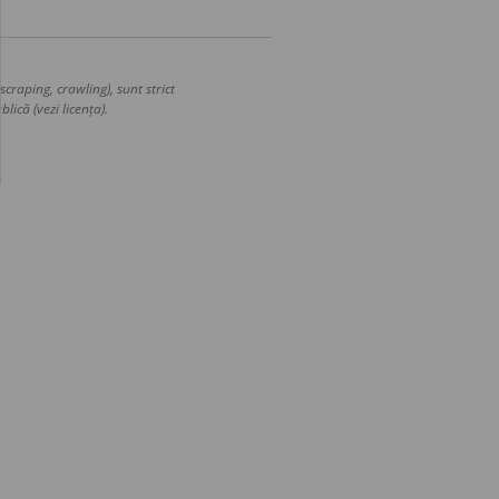
craping, crawling), sunt strict
lică (vezi licența).