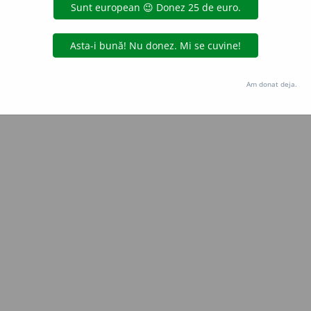
Copyright © 2004-2026 dexonline (https://dexonline.ro)
area datelor de pe acest site, inclusiv prin orice metode de extragere automată (web s
dul nostru prealabil scris, cu excepția seturilor de date oferite oficial spre utilizare pub
Am donat deja.
licență
confidențialitate
găzduit de
Hosterion