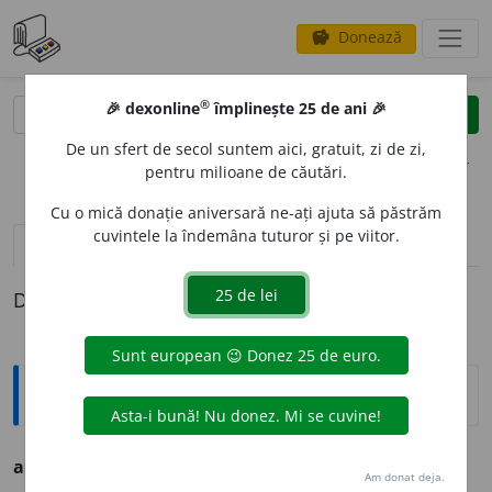
Donează
savings
®
®
🎉 dexonline
împlinește 25 de ani 🎉
caută
clear
search
De un sfert de secol suntem aici, gratuit, zi de zi,
opțiuni
pentru milioane de căutări.
Cu o mică donație aniversară ne-ați ajuta să păstrăm
cuvintele la îndemâna tuturor și pe viitor.
definiții (1)
Definiția cu ID-ul 564579:
Explicative DEX
ariór,
V.
aleur.
Am donat deja.