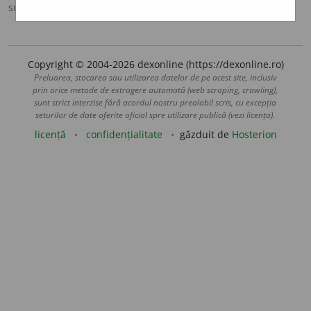
sursa:
Scriban (1939)
adăugată de
LauraGellner
acțiuni
Copyright © 2004-2026 dexonline (https://dexonline.ro)
Preluarea, stocarea sau utilizarea datelor de pe acest site, inclusiv
prin orice metode de extragere automată (web scraping, crawling),
sunt strict interzise fără acordul nostru prealabil scris, cu excepția
seturilor de date oferite oficial spre utilizare publică (vezi licența).
licență
confidențialitate
găzduit de
Hosterion