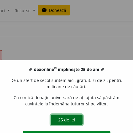
Donează
savings
ari
Resurse
®
🎉 dexonline
împlinește 25 de ani 🎉
De un sfert de secol suntem aici, gratuit, zi de zi, pentru
milioane de căutări.
Cu o mică donație aniversară ne-ați ajuta să păstrăm
cuvintele la îndemâna tuturor și pe viitor.
.
Tranz.
A susține, a întări, a dovedi, a demonstra ceva cu 