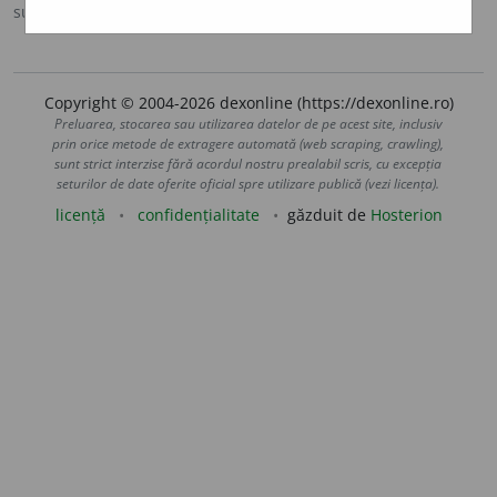
sursa:
DEX '09 (2009)
adăugată de
LauraGellner
acțiuni
Copyright © 2004-2026 dexonline (https://dexonline.ro)
Preluarea, stocarea sau utilizarea datelor de pe acest site, inclusiv
prin orice metode de extragere automată (web scraping, crawling),
sunt strict interzise fără acordul nostru prealabil scris, cu excepția
seturilor de date oferite oficial spre utilizare publică (vezi licența).
licență
confidențialitate
găzduit de
Hosterion