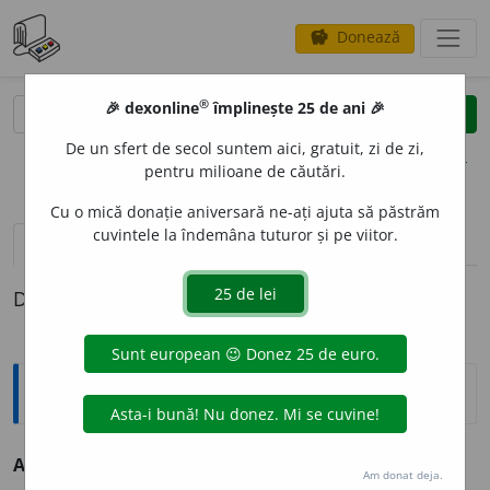
Donează
savings
®
®
🎉 dexonline
împlinește 25 de ani 🎉
caută
clear
search
De un sfert de secol suntem aici, gratuit, zi de zi,
opțiuni
pentru milioane de căutări.
Cu o mică donație aniversară ne-ați ajuta să păstrăm
cuvintele la îndemâna tuturor și pe viitor.
definiții (1)
Definiția cu ID-ul 829419:
Explicative DEX
ARGINT
I
vb.
IV
v.
arginta.
Am donat deja.