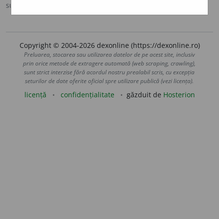
sursa:
Ortografic (2002)
adăugată de
siveco
acțiuni
Copyright © 2004-2026 dexonline (https://dexonline.ro)
Preluarea, stocarea sau utilizarea datelor de pe acest site, inclusiv
prin orice metode de extragere automată (web scraping, crawling),
sunt strict interzise fără acordul nostru prealabil scris, cu excepția
seturilor de date oferite oficial spre utilizare publică (vezi licența).
licență
confidențialitate
găzduit de
Hosterion