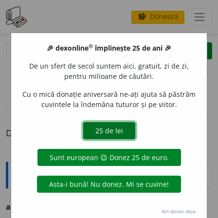
Donează
savings
®
®
🎉 dexonline
împlinește 25 de ani 🎉
caută
clear
search
De un sfert de secol suntem aici, gratuit, zi de zi,
opțiuni
pentru milioane de căutări.
Cu o mică donație aniversară ne-ați ajuta să păstrăm
cuvintele la îndemâna tuturor și pe viitor.
pronunție
(14)
volume_up
definiții (1)
Definiția cu ID-ul 223786:
Ortografice DOOM
are
a
l
s. n. (sil.
-re-al
)
Am donat deja.