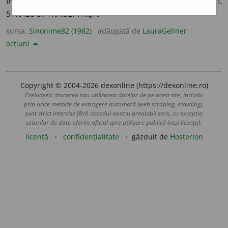
ÎNȘELA. MINȚI. MOMI. PĂCĂLI. PROSTI. PURTA. SCLIPI.
STRĂLUCI. TRAGE. TRIȘA.
sursa:
Sinonime82 (1982)
adăugată de
LauraGellner
acțiuni
Copyright © 2004-2026 dexonline (https://dexonline.ro)
Preluarea, stocarea sau utilizarea datelor de pe acest site, inclusiv
prin orice metode de extragere automată (web scraping, crawling),
sunt strict interzise fără acordul nostru prealabil scris, cu excepția
seturilor de date oferite oficial spre utilizare publică (vezi licența).
licență
confidențialitate
găzduit de
Hosterion