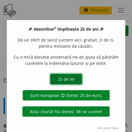
Donează
savings
®
®
🎉 dexonline
împlinește 25 de ani 🎉
caută
clear
search
De un sfert de secol suntem aici, gratuit, zi de zi,
opțiuni
pentru milioane de căutări.
Cu o mică donație aniversară ne-ați ajuta să păstrăm
cuvintele la îndemâna tuturor și pe viitor.
pronunție
(50)
volume_up
definiții (1)
Definiția cu ID-ul 968315:
Sinonime
a
rde
vb.
v.
ADEMENI. AMĂGI. BĂNUI. DA. ÎNCÎNTA.
Am donat deja.