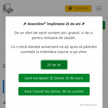
Donează
savings
®
®
🎉 dexonline
împlinește 25 de ani 🎉
caută
clear
search
De un sfert de secol suntem aici, gratuit, zi de zi,
opțiuni
pentru milioane de căutări.
Cu o mică donație aniversară ne-ați ajuta să păstrăm
cuvintele la îndemâna tuturor și pe viitor.
definiții (1)
Definiția cu ID-ul 362565:
Explicative DEX
-ARCH
v.
-arh.
Am donat deja.