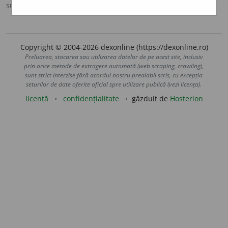
sursa:
DN (1986)
adăugată de
LauraGellner
acțiuni
Copyright © 2004-2026 dexonline (https://dexonline.ro)
Preluarea, stocarea sau utilizarea datelor de pe acest site, inclusiv
prin orice metode de extragere automată (web scraping, crawling),
sunt strict interzise fără acordul nostru prealabil scris, cu excepția
seturilor de date oferite oficial spre utilizare publică (vezi licența).
licență
confidențialitate
găzduit de
Hosterion