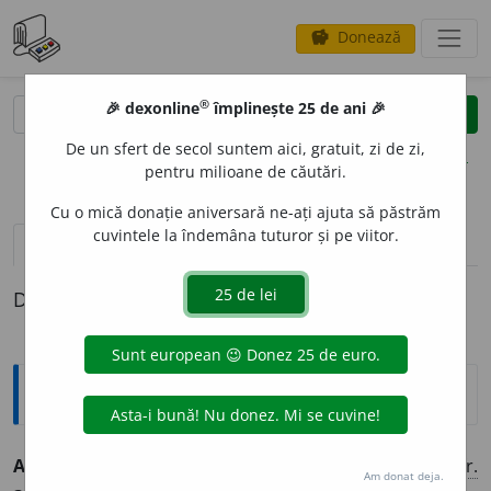
Donează
savings
®
®
🎉 dexonline
împlinește 25 de ani 🎉
caută
clear
search
De un sfert de secol suntem aici, gratuit, zi de zi,
opțiuni
pentru milioane de căutări.
Cu o mică donație aniversară ne-ați ajuta să păstrăm
cuvintele la îndemâna tuturor și pe viitor.
definiții (1)
Definiția cu ID-ul 828956:
Explicative DEX
APRIORIT
A
TE
s. f.
Caracter aprioric. [
Pr.
:
-pri-o-
] – Din
fr.
Am donat deja.