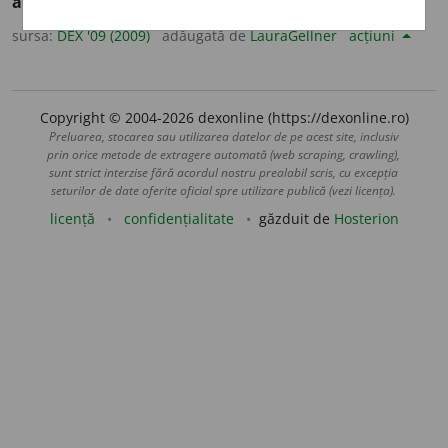
apriorité.
sursa:
DEX '09 (2009)
adăugată de
LauraGellner
acțiuni
Copyright © 2004-2026 dexonline (https://dexonline.ro)
Preluarea, stocarea sau utilizarea datelor de pe acest site, inclusiv
prin orice metode de extragere automată (web scraping, crawling),
sunt strict interzise fără acordul nostru prealabil scris, cu excepția
seturilor de date oferite oficial spre utilizare publică (vezi licența).
licență
confidențialitate
găzduit de
Hosterion