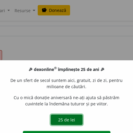
Donează
savings
ari
Resurse
®
🎉 dexonline
împlinește 25 de ani 🎉
De un sfert de secol suntem aici, gratuit, zi de zi, pentru
milioane de căutări.
Cu o mică donație aniversară ne-ați ajuta să păstrăm
cuvintele la îndemâna tuturor și pe viitor.
islau Strifler
acțiuni