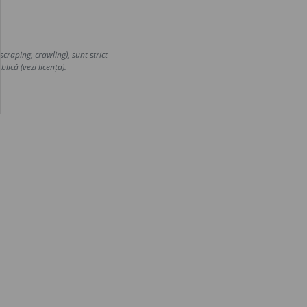
craping, crawling), sunt strict
lică (vezi licența).