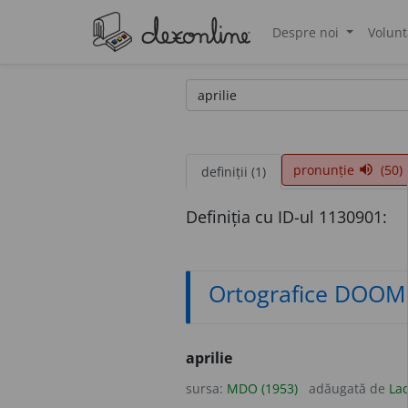
Despre noi
Volunt
®
pronunție
(50)
volume_up
definiții (1)
Definiția cu ID-ul 1130901:
Ortografice DOOM
aprilie
sursa:
MDO (1953)
adăugată de
Lad