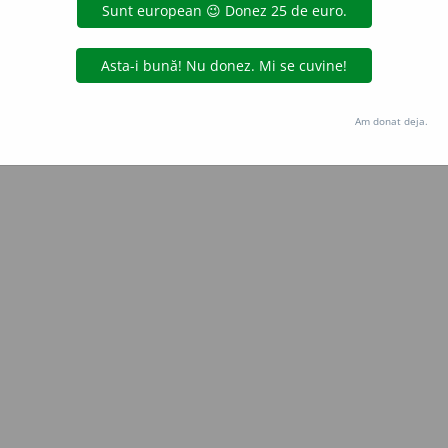
Copyright © 2004-2026 dexonline (https://dexonline.ro)
area datelor de pe acest site, inclusiv prin orice metode de extragere automată (web s
dul nostru prealabil scris, cu excepția seturilor de date oferite oficial spre utilizare pub
Am donat deja.
licență
confidențialitate
găzduit de
Hosterion