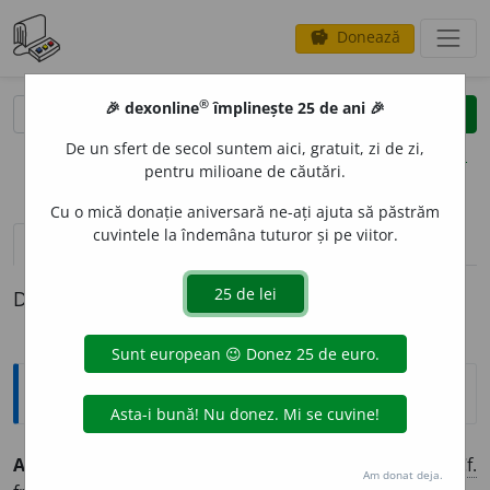
Donează
savings
®
®
🎉 dexonline
împlinește 25 de ani 🎉
caută
clear
search
De un sfert de secol suntem aici, gratuit, zi de zi,
opțiuni
pentru milioane de căutări.
Cu o mică donație aniversară ne-ați ajuta să păstrăm
cuvintele la îndemâna tuturor și pe viitor.
pronunție
(7)
volume_up
definiții (1)
Definiția cu ID-ul 394346:
Explicative DEX
APLICABILIT
A
TE
s.f.
(
Liv.
) Însușirea de a fi aplicabil. [
Cf.
Am donat deja.