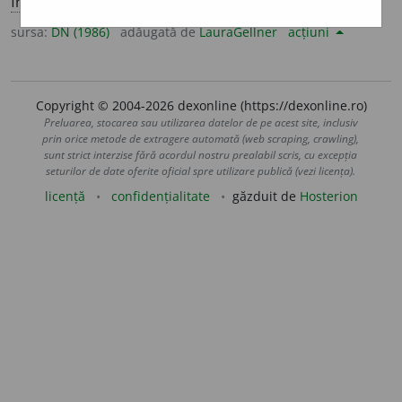
fr.
applicabilité
].
sursa:
DN (1986)
adăugată de
LauraGellner
acțiuni
Copyright © 2004-2026 dexonline (https://dexonline.ro)
Preluarea, stocarea sau utilizarea datelor de pe acest site, inclusiv
prin orice metode de extragere automată (web scraping, crawling),
sunt strict interzise fără acordul nostru prealabil scris, cu excepția
seturilor de date oferite oficial spre utilizare publică (vezi licența).
licență
confidențialitate
găzduit de
Hosterion