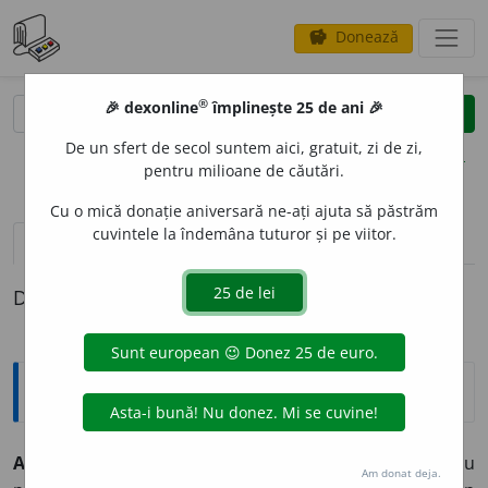
Donează
savings
®
®
🎉 dexonline
împlinește 25 de ani 🎉
caută
clear
search
De un sfert de secol suntem aici, gratuit, zi de zi,
opțiuni
pentru milioane de căutări.
Cu o mică donație aniversară ne-ați ajuta să păstrăm
cuvintele la îndemâna tuturor și pe viitor.
pronunție
(50)
volume_up
definiții (1)
Definiția cu ID-ul 828749:
Explicative DEX
APLIC
A
,
apl
i
c,
vb.
I.
Tranz.
1.
A pune un lucru pe (sau
Am donat deja.