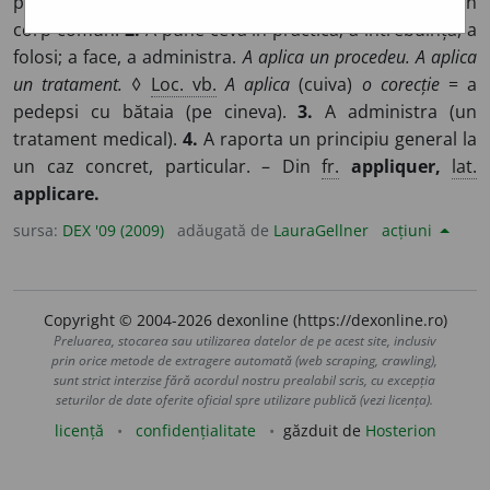
peste) altul pentru a le fixa, a le uni, a face din ele un
corp comun.
2.
A pune ceva în practică; a întrebuința, a
folosi; a face, a administra.
A aplica un procedeu. A aplica
un tratament.
◊
Loc. vb.
A aplica
(cuiva)
o corecție
= a
pedepsi cu bătaia (pe cineva).
3.
A administra (un
tratament medical).
4.
A raporta un principiu general la
un caz concret, particular. – Din
fr.
appliquer,
lat.
applicare.
sursa:
DEX '09 (2009)
adăugată de
LauraGellner
acțiuni
Copyright © 2004-2026 dexonline (https://dexonline.ro)
Preluarea, stocarea sau utilizarea datelor de pe acest site, inclusiv
prin orice metode de extragere automată (web scraping, crawling),
sunt strict interzise fără acordul nostru prealabil scris, cu excepția
seturilor de date oferite oficial spre utilizare publică (vezi licența).
licență
confidențialitate
găzduit de
Hosterion