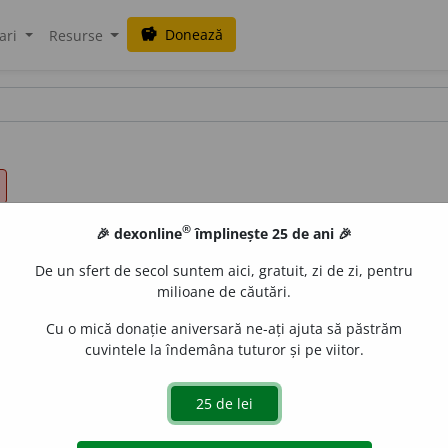
Donează
savings
ari
Resurse
®
🎉 dexonline
împlinește 25 de ani 🎉
De un sfert de secol suntem aici, gratuit, zi de zi, pentru
milioane de căutări.
Cu o mică donație aniversară ne-ați ajuta să păstrăm
cuvintele la îndemâna tuturor și pe viitor.
appeler
). Recurg la un tribunal superior (cum e curtea de ape