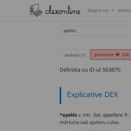
Despre noi
Volunt
®
pronunție
(24)
volume_up
definiții (1)
Definiția cu ID-ul 563875:
Explicative DEX
*apeléz
v. intr. (lat.
appellare;
fr.
mărturia saŭ ajutoru cuĭva.