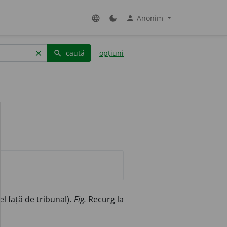
Anonim
language
dark_mode
person
caută
opțiuni
clear
search
l față de tribunal).
Fig.
Recurg la