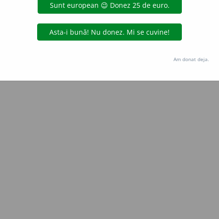
LauraGellner
acțiuni
Copyright © 2004-2026 dexonline (https://dexonline.ro)
area datelor de pe acest site, inclusiv prin orice metode de extragere automată (web s
Am donat deja.
dul nostru prealabil scris, cu excepția seturilor de date oferite oficial spre utilizare pub
licență
confidențialitate
găzduit de
Hosterion