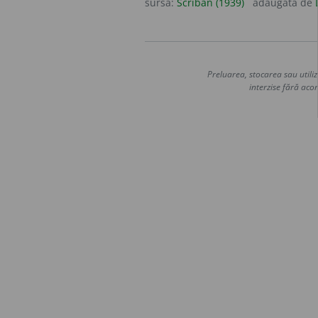
sursa:
Scriban (1939)
adăugată de
Preluarea, stocarea sau utiliz
interzise fără acor