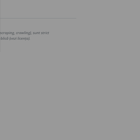
craping, crawling), sunt strict
lică (vezi licența).