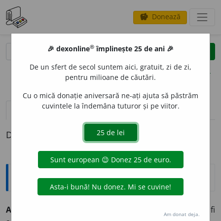
Donează
savings
®
®
🎉 dexonline
împlinește 25 de ani 🎉
caută
clear
search
De un sfert de secol suntem aici, gratuit, zi de zi,
opțiuni
pentru milioane de căutări.
Cu o mică donație aniversară ne-ați ajuta să păstrăm
cuvintele la îndemâna tuturor și pe viitor.
definiții (1)
Definiția cu ID-ul 394277:
Explicative DEX
ANULABILIT
A
TE
s.f.
Posibilitatea (unui act) de a fi
Am donat deja.