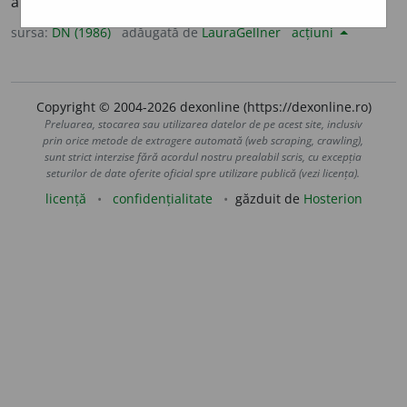
anulat. [
Cf.
fr.
annulabilité
].
sursa:
DN (1986)
adăugată de
LauraGellner
acțiuni
Copyright © 2004-2026 dexonline (https://dexonline.ro)
Preluarea, stocarea sau utilizarea datelor de pe acest site, inclusiv
prin orice metode de extragere automată (web scraping, crawling),
sunt strict interzise fără acordul nostru prealabil scris, cu excepția
seturilor de date oferite oficial spre utilizare publică (vezi licența).
licență
confidențialitate
găzduit de
Hosterion